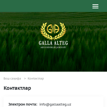
Бош саҳифа
Контактлар
Контактлар
Электрон почта:
info@gallaalteg.uz