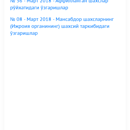
№ 36 - Март 2018 - Аффилланган шахслар
рўйхатидаги ўзгаришлар
№ 08 - Март 2018 - Мансабдор шахсларнинг
(Ижроия органининг) шахсий таркибидаги
ўзгаришлар