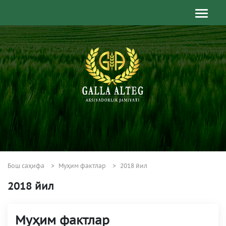
Бош саҳифа
Муҳим фактлар
2018 йил
2018 йил
Муҳим фактлар