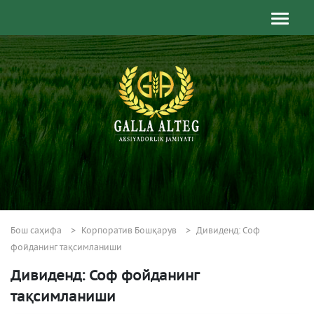
Бош саҳифа
Корпоратив Бошқарув
Дивиденд: Соф
фойданинг тақсимланиши
Дивиденд: Соф фойданинг
тақсимланиши