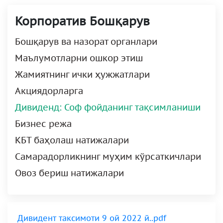
Корпоратив Бошқарув
Бошқарув ва назорат органлари
Маълумотларни ошкор этиш
Жамиятнинг ички ҳужжатлари
Акциядорларга
Дивиденд: Соф фойданинг тақсимланиши
Бизнес режа
КБТ баҳолаш натижалари
Самарадорликнинг муҳим кўрсаткичлари
Овоз бериш натижалари
Дивидент таксимоти 9 ой 2022 й..pdf