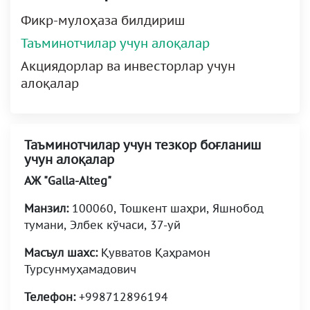
Фикр-мулоҳаза билдириш
Таъминотчилар учун алоқалар
Акциядорлар ва инвесторлар учун
алоқалар
Таъминотчилар учун тезкор боғланиш
учун алоқалар
АЖ "Galla-Alteg"
Манзил:
100060, Тошкент шаҳри, Яшнобод
тумани, Элбек кўчаси, 37-уй
Масъул шахс:
Қувватов Қаҳрамон
Турсунмуҳамадович
Телефон:
+998712896194