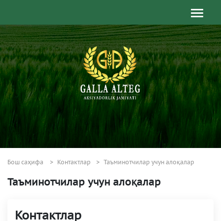
Бош саҳифа
Контактлар
Таъминотчилар учун алоқалар
Таъминотчилар учун алоқалар
Контактлар