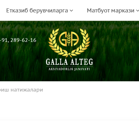
Етказиб берувчиларга
Матбуот маркази
-91, 289-62-16
риш натижалари