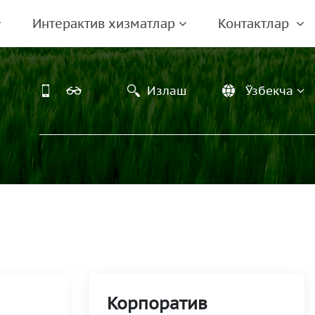
Интерактив хизматлар
Контактлар
Излаш
Ўзбекча
Корпоратив