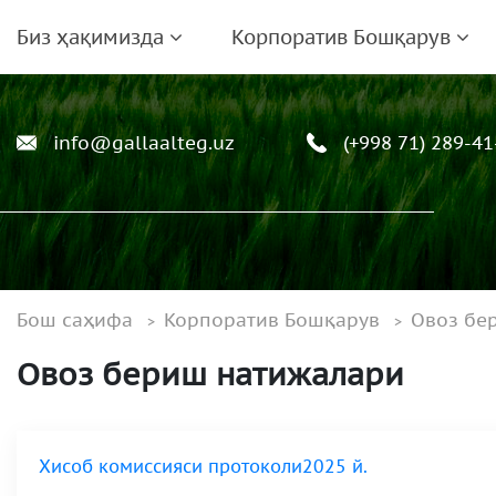
Биз ҳақимизда
Корпоратив Бошқарув
info@gallaalteg.uz
(+998 71) 289-41
Бош саҳифа
Корпоратив Бошқарув
Овоз бе
Овоз бериш натижалари
Хисоб комиссияси протоколи2025 й.