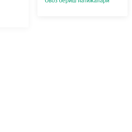
Овоз бериш натижалари