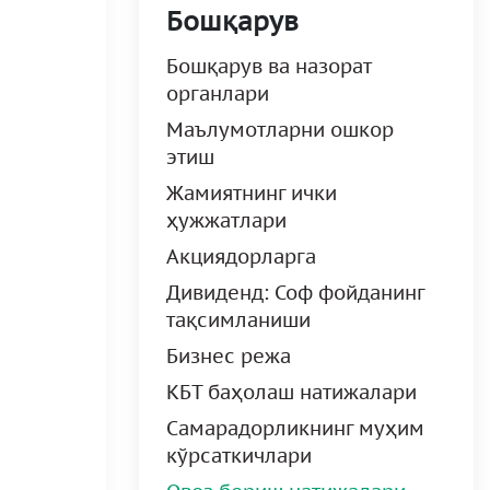
Бошқарув
Бошқарув ва назорат
органлари
Маълумотларни ошкор
этиш
Жамиятнинг ички
ҳужжатлари
Акциядорларга
Дивиденд: Соф фойданинг
тақсимланиши
Бизнес режа
КБТ баҳолаш натижалари
Самарадорликнинг муҳим
кўрсаткичлари