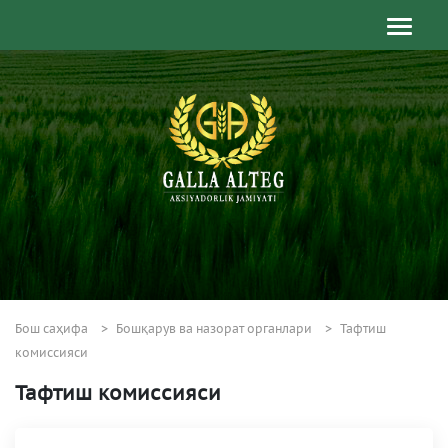
Бош саҳифа
Бошқарув ва назорат органлари
Тафтиш
комиссияси
Тафтиш комиссияси