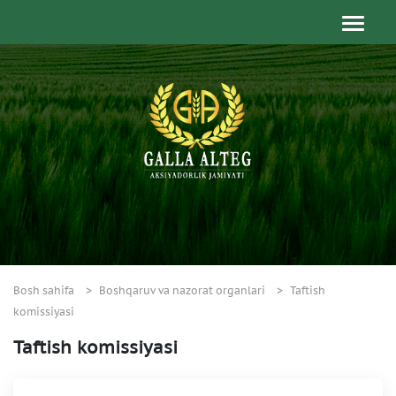
Bosh sahifa
Boshqaruv va nazorat organlari
Taftish
komissiyasi
Taftish komissiyasi