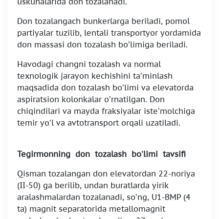
uskunalarida don tozalanadi.
Don tozalangach bunkerlarga beriladi, pomol
partiyalar tuzilib, lentali transportyor yordamida
don massasi don tozalash bo’limiga beriladi.
Havodagi changni tozalash va normal
texnologik jarayon kechishini ta’minlash
maqsadida don tozalash bo’limi va elevatorda
aspiratsion kolonkalar o’rnatilgan. Don
chiqindilari va mayda fraksiyalar iste’molchiga
temir yo’l va avtotransport orqali uzatiladi.
Tegirmonning don tozalash bo’limi tavsifi
Qisman tozalangan don elevatordan 22-noriya
(II-50) ga berilib, undan buratlarda yirik
aralashmalardan tozalanadi, so’ng, U1-BMP (4
ta) magnit separatorida metallomagnit