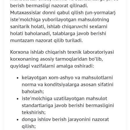
berish bermasligi nazorat qilinadi.
Mutaxassislar donni qabul qilish (un-yormalar)
iste’molchiga yuborilayotgan mahsulotning
sanitarik holati, ishlab chiqaruvchi sexlarni
holati baholanadi, talablarga javob berishi
muntazam nazorat qilib turiladi.
Korxona ishlab chiqarish texnik laboratoriyasi
korxonaning asosiy tarmoqlaridan bo’lib,
quyidagi vazifalarni amalga oshiradi:
kelayotgan xom-ashyo va mahsulotlarni
norma va konditsiyalarga asosan sifatini
baholash;
iste’molchiga uzatilayotgan mahsulot
standartlariga javob berishi bermasligini
tekshirish;
donga ishlov berish jarayonini nazorat
qilish;