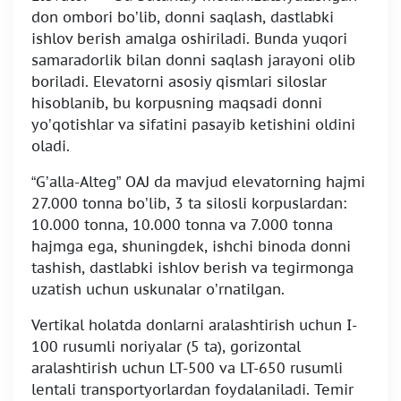
don ombori bo’lib, donni saqlash, dastlabki
ishlov berish amalga oshiriladi. Bunda yuqori
samaradorlik bilan donni saqlash jarayoni olib
boriladi. Elevatorni asosiy qismlari siloslar
hisoblanib, bu korpusning maqsadi donni
yo’qotishlar va sifatini pasayib ketishini oldini
oladi.
“G’alla-Alteg” OAJ da mavjud elevatorning hajmi
27.000 tonna bo’lib, 3 ta silosli korpuslardan:
10.000 tonna, 10.000 tonna va 7.000 tonna
hajmga ega, shuningdek, ishchi binoda donni
tashish, dastlabki ishlov berish va tegirmonga
uzatish uchun uskunalar o’rnatilgan.
Vertikal holatda donlarni aralashtirish uchun I-
100 rusumli noriyalar (5 ta), gorizontal
aralashtirish uchun LT-500 va LT-650 rusumli
lentali transportyorlardan foydalaniladi. Temir