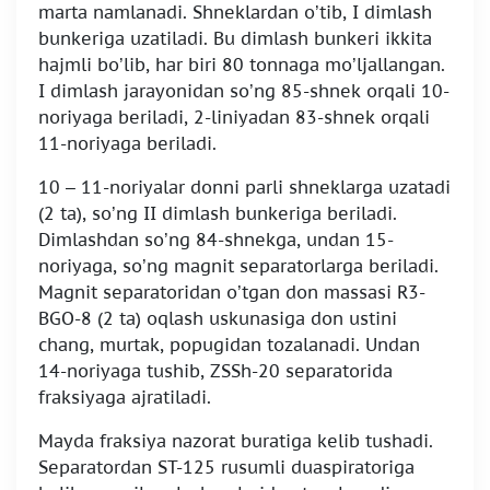
marta namlanadi. Shneklardan o’tib, I dimlash
bunkeriga uzatiladi. Bu dimlash bunkeri ikkita
hajmli bo’lib, har biri 80 tonnaga mo’ljallangan.
I dimlash jarayonidan so’ng 85-shnek orqali 10-
noriyaga beriladi, 2-liniyadan 83-shnek orqali
11-noriyaga beriladi.
10 – 11-noriyalar donni parli shneklarga uzatadi
(2 ta), so’ng II dimlash bunkeriga beriladi.
Dimlashdan so’ng 84-shnekga, undan 15-
noriyaga, so’ng magnit separatorlarga beriladi.
Magnit separatoridan o’tgan don massasi R3-
BGO-8 (2 ta) oqlash uskunasiga don ustini
chang, murtak, popugidan tozalanadi. Undan
14-noriyaga tushib, ZSSh-20 separatorida
fraksiyaga ajratiladi.
Mayda fraksiya nazorat buratiga kelib tushadi.
Separatordan ST-125 rusumli duaspiratoriga