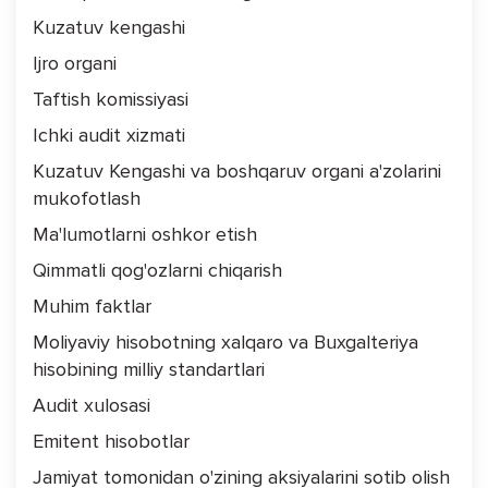
Kuzatuv kengashi
Ijro organi
Taftish komissiyasi
Ichki audit xizmati
Kuzatuv Kengashi va boshqaruv organi a'zolarini
mukofotlash
Ma'lumotlarni oshkor etish
Qimmatli qog'ozlarni chiqarish
Muhim faktlar
Moliyaviy hisobotning xalqaro va Buxgalteriya
hisobining milliy standartlari
Audit xulosasi
Emitent hisobotlar
Jamiyat tomonidan o'zining aksiyalarini sotib olish