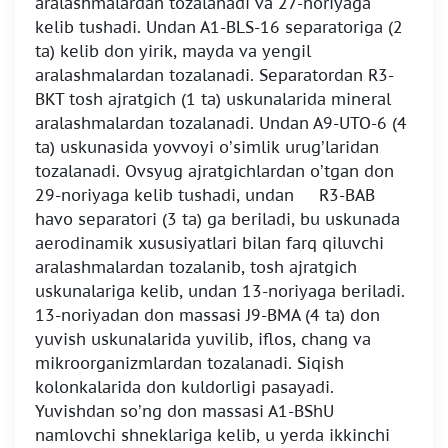
aralashmalardan tozalanadi va 27-noriyaga
kelib tushadi. Undan A1-BLS-16 separatoriga (2
ta) kelib don yirik, mayda va yengil
aralashmalardan tozalanadi. Separatordan R3-
BKT tosh ajratgich (1 ta) uskunalarida mineral
aralashmalardan tozalanadi. Undan A9-UTO-6 (4
ta) uskunasida yovvoyi o’simlik urug’laridan
tozalanadi. Ovsyug ajratgichlardan o’tgan don
29-noriyaga kelib tushadi, undan R3-BAB
havo separatori (3 ta) ga beriladi, bu uskunada
aerodinamik xususiyatlari bilan farq qiluvchi
aralashmalardan tozalanib, tosh ajratgich
uskunalariga kelib, undan 13-noriyaga beriladi.
13-noriyadan don massasi J9-BMA (4 ta) don
yuvish uskunalarida yuvilib, iflos, chang va
mikroorganizmlardan tozalanadi. Siqish
kolonkalarida don kuldorligi pasayadi.
Yuvishdan so’ng don massasi A1-BShU
namlovchi shneklariga kelib, u yerda ikkinchi