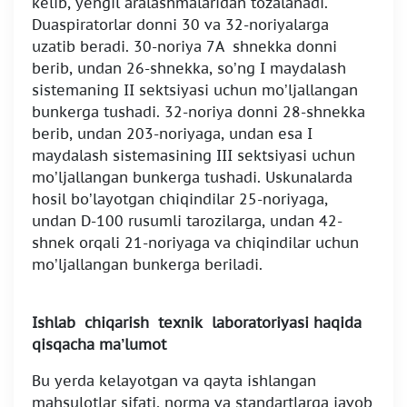
kelib, yengil aralashmalaridan tozalanadi.
Duaspiratorlar donni 30 va 32-noriyalarga
uzatib beradi. 30-noriya 7A shnekka donni
berib, undan 26-shnekka, so’ng I maydalash
sistemaning II sektsiyasi uchun mo’ljallangan
bunkerga tushadi. 32-noriya donni 28-shnekka
berib, undan 203-noriyaga, undan esa I
maydalash sistemasining III sektsiyasi uchun
mo’ljallangan bunkerga tushadi. Uskunalarda
hosil bo’layotgan chiqindilar 25-noriyaga,
undan D-100 rusumli tarozilarga, undan 42-
shnek orqali 21-noriyaga va chiqindilar uchun
mo’ljallangan bunkerga beriladi.
Ishlab chiqarish texnik laboratoriyasi haqida
qisqacha ma’lumot
Bu yerda kelayotgan va qayta ishlangan
mahsulotlar sifati, norma va standartlarga javob