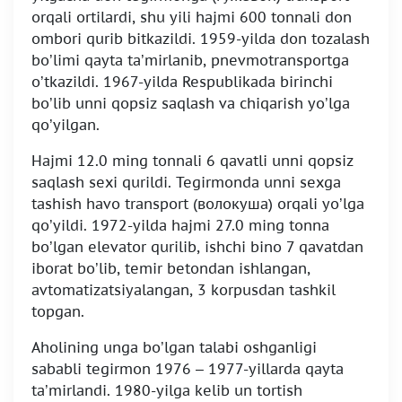
orqali ortilardi, shu yili hajmi 600 tonnali don
ombori qurib bitkazildi. 1959-yilda don tozalash
bo’limi qayta ta’mirlanib, pnevmotransportga
o’tkazildi. 1967-yilda Respublikada birinchi
bo’lib unni qopsiz saqlash va chiqarish yo’lga
qo’yilgan.
Hajmi 12.0 ming tonnali 6 qavatli unni qopsiz
saqlash sexi qurildi. Tegirmonda unni sexga
tashish havo transport (волокуша) orqali yo’lga
qo’yildi. 1972-yilda hajmi 27.0 ming tonna
bo’lgan elevator qurilib, ishchi bino 7 qavatdan
iborat bo’lib, temir betondan ishlangan,
avtomatizatsiyalangan, 3 korpusdan tashkil
topgan.
Aholining unga bo’lgan talabi oshganligi
sababli tegirmon 1976 – 1977-yillarda qayta
ta’mirlandi. 1980-yilga kelib un tortish