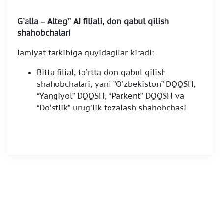
G’alla – Alteg” AJ filiali, don qabul qilish
shahobchalari
Jamiyat tarkibiga quyidagilar kiradi:
Bitta filial, to’rtta don qabul qilish
shahobchalari, yani ”O’zbekiston” DQQSH,
“Yangiyol” DQQSH, “Parkent” DQQSH va
“Do’stlik” urug’lik tozalash shahobchasi