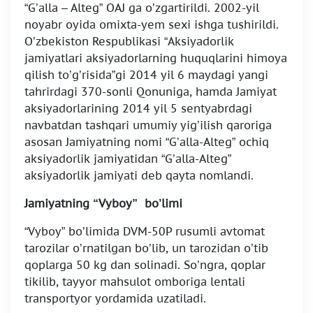
“G’alla – Alteg” OAJ ga o’zgartirildi. 2002-yil
noyabr oyida omixta-yem sexi ishga tushirildi.
O’zbekiston Respublikasi “Aksiyadorlik
jamiyatlari aksiyadorlarning huquqlarini himoya
qilish to’g’risida”gi 2014 yil 6 maydagi yangi
tahrirdagi 370-sonli Qonuniga, hamda Jamiyat
aksiyadorlarining 2014 yil 5 sentyabrdagi
navbatdan tashqari umumiy yig’ilish qaroriga
asosan Jamiyatning nomi “G’alla-Alteg” ochiq
aksiyadorlik jamiyatidan “G’alla-Alteg”
aksiyadorlik jamiyati deb qayta nomlandi.
Jamiyatning “Vyboy” bo’limi
“Vyboy” bo’limida DVM-50P rusumli avtomat
tarozilar o’rnatilgan bo’lib, un tarozidan o’tib
qoplarga 50 kg dan solinadi. So’ngra, qoplar
tikilib, tayyor mahsulot omboriga lentali
transportyor yordamida uzatiladi.