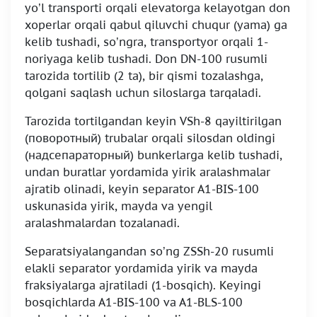
yo’l transporti orqali elevatorga kelayotgan don
xoperlar orqali qabul qiluvchi chuqur (yama) ga
kelib tushadi, so’ngra, transportyor orqali 1-
noriyaga kelib tushadi. Don DN-100 rusumli
tarozida tortilib (2 ta), bir qismi tozalashga,
qolgani saqlash uchun siloslarga tarqaladi.
Tarozida tortilgandan keyin VSh-8 qayiltirilgan
(поворотный) trubalar orqali silosdan oldingi
(надсепараторный) bunkerlarga kelib tushadi,
undan buratlar yordamida yirik aralashmalar
ajratib olinadi, keyin separator A1-BIS-100
uskunasida yirik, mayda va yengil
aralashmalardan tozalanadi.
Separatsiyalangandan so’ng ZSSh-20 rusumli
elakli separator yordamida yirik va mayda
fraksiyalarga ajratiladi (1-bosqich). Keyingi
bosqichlarda A1-BIS-100 va A1-BLS-100