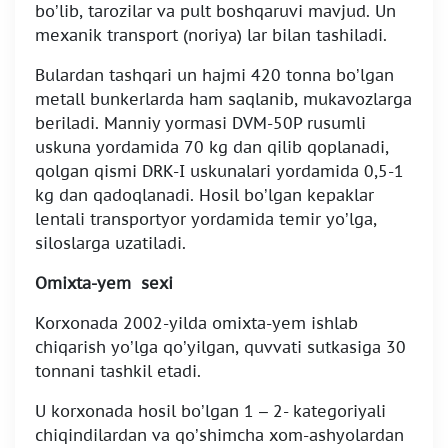
bo’lib, tarozilar va pult boshqaruvi mavjud. Un
mexanik transport (noriya) lar bilan tashiladi.
Bulardan tashqari un hajmi 420 tonna bo’lgan
metall bunkerlarda ham saqlanib, mukavozlarga
beriladi. Manniy yormasi DVM-50P rusumli
uskuna yordamida 70 kg dan qilib qoplanadi,
qolgan qismi DRK-I uskunalari yordamida 0,5-1
kg dan qadoqlanadi. Hosil bo’lgan kepaklar
lentali transportyor yordamida temir yo’lga,
siloslarga uzatiladi.
Omixta-yem sexi
Korxonada 2002-yilda omixta-yem ishlab
chiqarish yo’lga qo’yilgan, quvvati sutkasiga 30
tonnani tashkil etadi.
U korxonada hosil bo’lgan 1 – 2- kategoriyali
chiqindilardan va qo’shimcha xom-ashyolardan