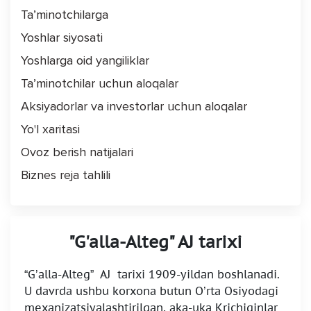
Ta’minotchilarga
Yoshlar siyosati
Yoshlarga oid yangiliklar
Ta’minotchilar uchun aloqalar
Aksiyadorlar va investorlar uchun aloqalar
Yo'l xaritasi
Ovoz berish natijalari
Biznes reja tahlili
"G'alla-Alteg" AJ tarixi
“G’alla-Alteg” AJ tarixi 1909-yildan boshlanadi.
U davrda ushbu korxona butun O’rta Osiyodagi
mexanizatsiyalashtirilgan, aka-uka Krichiginlar