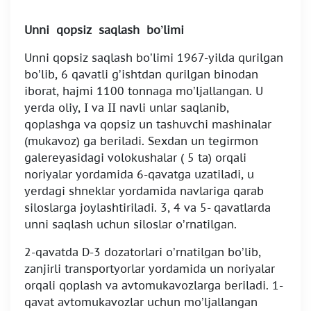
Unni qopsiz saqlash bo’limi
Unni qopsiz saqlash bo’limi 1967-yilda qurilgan
bo’lib, 6 qavatli g’ishtdan qurilgan binodan
iborat, hajmi 1100 tonnaga mo’ljallangan. U
yerda oliy, I va II navli unlar saqlanib,
qoplashga va qopsiz un tashuvchi mashinalar
(mukavoz) ga beriladi. Sexdan un tegirmon
galereyasidagi volokushalar ( 5 ta) orqali
noriyalar yordamida 6-qavatga uzatiladi, u
yerdagi shneklar yordamida navlariga qarab
siloslarga joylashtiriladi. 3, 4 va 5- qavatlarda
unni saqlash uchun siloslar o’rnatilgan.
2-qavatda D-3 dozatorlari o’rnatilgan bo’lib,
zanjirli transportyorlar yordamida un noriyalar
orqali qoplash va avtomukavozlarga beriladi. 1-
qavat avtomukavozlar uchun mo’ljallangan