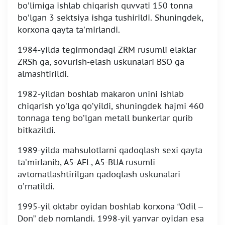
bo’limiga ishlab chiqarish quvvati 150 tonna
bo’lgan 3 sektsiya ishga tushirildi. Shuningdek,
korxona qayta ta’mirlandi.
1984-yilda tegirmondagi ZRM rusumli elaklar
ZRSh ga, sovurish-elash uskunalari BSO ga
almashtirildi.
1982-yildan boshlab makaron unini ishlab
chiqarish yo’lga qo’yildi, shuningdek hajmi 460
tonnaga teng bo’lgan metall bunkerlar qurib
bitkazildi.
1989-yilda mahsulotlarni qadoqlash sexi qayta
ta’mirlanib, A5-AFL, A5-BUA rusumli
avtomatlashtirilgan qadoqlash uskunalari
o’rnatildi.
1995-yil oktabr oyidan boshlab korxona “Odil –
Don” deb nomlandi. 1998-yil yanvar oyidan esa