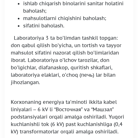
ishlab chiqarish binolarini sanitar holatini
baholash;
mahsulotlarni chiqishini baholash;
sifatini baholash.
Laboratoriya 3 ta bo’limdan tashkil topgan:
don qabul qilish bo’yicha, un tortish va tayyor
mahsulot sifatini nazorat qilish bo’limlaridan
iborat. Laboratoriya o’lchov tarozilar, don
bo’lgichlar, diafanaskop, quritish shkaflari,
laboratoriya elaklari, o’choq (печь) lar bilan
jihozlangan.
Korxonaning energiya ta’minoti ikkita kabel
liniyalari – 6 kV li “Восточная” va “Машзал”
podstansiyalari orqali amalga oshiriladi. Yuqori
kuchlanishli tok (6 kV) past kuchlanishliga (0,4
kV) transformatorlar orqali amalga oshiriladi.