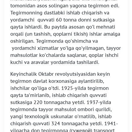
tomonidan asos solingan yagona tegirmon edi.
Tegirmonning dastlabki ishlab chiqarish va
yordamchi quvvati 60 tonna donni sutkasiga
qayta ishlardi. Bu paytda asosan qo’l mehnati
orqali (un tashish, qoplarni tikish) ishlar amalga
oshirilgan. Tegirmonda qo’shimcha va
yordamchi xizmatlar yo’lga qo’yilmagan, tayyor
mahsulotlar ko’chalarda saqlanar, qoplar ishchi
kuchi va aravalar yordamida tashilardi.
Keyinchalik Oktabr revolyutsiyasidan keyin
tegirmon davlat korxonasiga aylantirilib,
ishchilar qo’liga o’tdi. 1925-yilda tegirmon
qayta ta’mirlanib, ishlab chiqarish quvvati
sutkasiga 220 tonnagacha yetdi. 1937-yilda
tegirmonda tayyor mahsulot ombori qurildi,
yangi texnologik uskunalar o’rnatilib, ishlab
chiqarish quvvati 324 tonnagacha yetdi. 1941-
yilgacha don tegirmonga (гужевой) transport