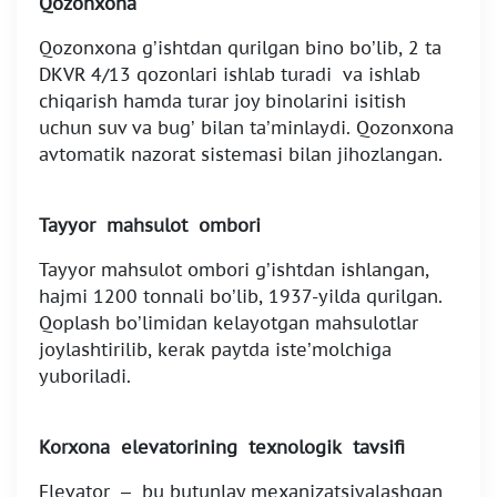
Qozonxona
Qozonxona g’ishtdan qurilgan bino bo’lib, 2 ta
DKVR 4/13 qozonlari ishlab turadi va ishlab
chiqarish hamda turar joy binolarini isitish
uchun suv va bug’ bilan ta’minlaydi. Qozonxona
avtomatik nazorat sistemasi bilan jihozlangan.
Tayyor mahsulot ombori
Tayyor mahsulot ombori g’ishtdan ishlangan,
hajmi 1200 tonnali bo’lib, 1937-yilda qurilgan.
Qoplash bo’limidan kelayotgan mahsulotlar
joylashtirilib, kerak paytda iste’molchiga
yuboriladi.
Korxona elevatorining texnologik tavsifi
Elevator – bu butunlay mexanizatsiyalashgan