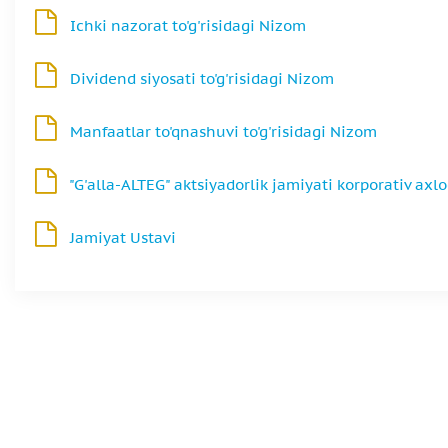
Ichki nazorat to'g'risidagi Nizom
Dividend siyosati to'g'risidagi Nizom
Manfaatlar to'qnashuvi to'g'risidagi Nizom
"G'alla-ALTEG" aktsiyadorlik jamiyati korporativ axl
Jamiyat Ustavi