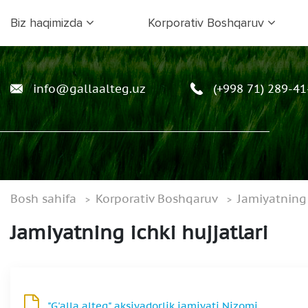
Biz haqimizda
Korporativ Boshqaruv
info@gallaalteg.uz
(+998 71) 289-41
Bosh sahifa
Korporativ Boshqaruv
Jamiyatning 
Jamiyatning ichki hujjatlari
"G'alla alteg" aksiyadorlik jamiyati Nizomi