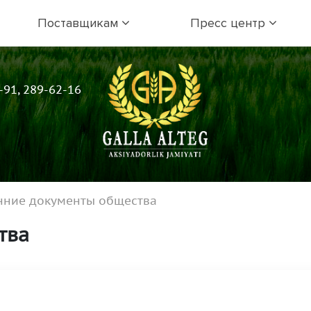
Поставщикам
Пресс центр
-91, 289-62-16
нние документы общества
тва