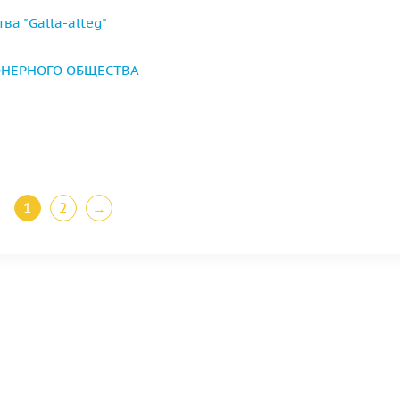
а "Galla-alteg"
НЕРНОГО ОБЩЕСТВА
1
2
→