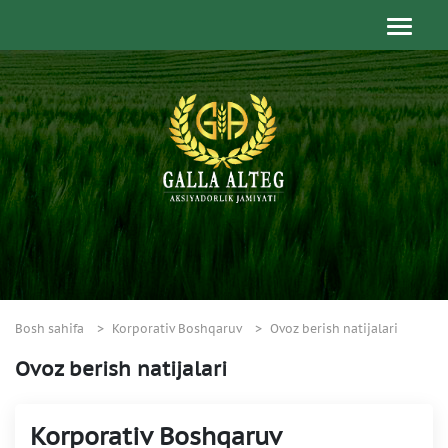
Bosh sahifa
Korporativ Boshqaruv
Ovoz berish natijalari
Ovoz berish natijalari
Korporativ Boshqaruv