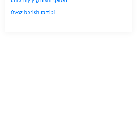
umumiy yig'ilishi qarori
Ovoz berish tartibi