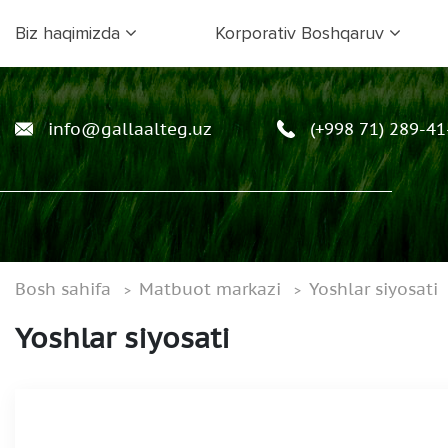
Biz haqimizda
Korporativ Boshqaruv
info@gallaalteg.uz
(+998 71) 289-41
Bosh sahifa
Matbuot markazi
Yoshlar siyosati
Yoshlar siyosati