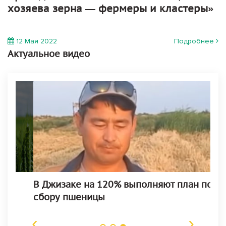
хозяева зерна — фермеры и кластеры»
12 Мая 2022
Подробнее
Aктуальное видео
В Джизаке на 120% выполняют план по
КА
сбору пшеницы
ПЕ
ТР
‹
›